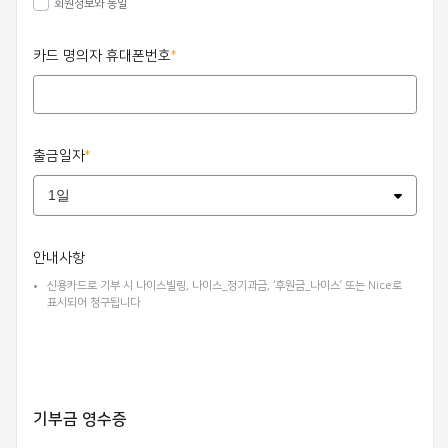
회원정보와 동일
카드 명의자 휴대폰번호
출금일자
안내사항
신용카드로 기부 시 나이스빌링, 나이스_정기과금, ‘후원금_나이스’ 또는 Nice로
표시되어 청구됩니다
기부금 영수증